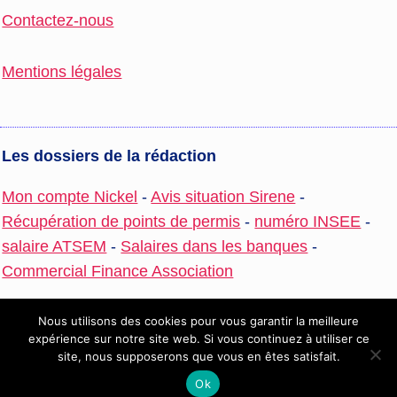
Contactez-nous
Mentions légales
Les dossiers de la rédaction
Mon compte Nickel
-
Avis situation Sirene
-
Récupération de points de permis
-
numéro INSEE
-
salaire ATSEM
-
Salaires dans les banques
-
Commercial Finance Association
Nous utilisons des cookies pour vous garantir la meilleure
expérience sur notre site web. Si vous continuez à utiliser ce
© 2026 Interfaces
site, nous supposerons que vous en êtes satisfait.
Ok