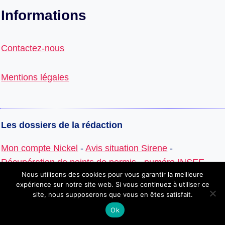
Informations
Contactez-nous
Mentions légales
Les dossiers de la rédaction
Mon compte Nickel
-
Avis situation Sirene
-
Récupération de points de permis
-
numéro INSEE
-
Nous utilisons des cookies pour vous garantir la meilleure
salaire ATSEM
-
Salaires dans les banques
-
expérience sur notre site web. Si vous continuez à utiliser ce
Commercial Finance Association
site, nous supposerons que vous en êtes satisfait.
Ok