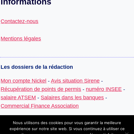
Informations
Contactez-nous
Mentions légales
Les dossiers de la rédaction
Mon compte Nickel
-
Avis situation Sirene
-
Récupération de points de permis
-
numéro INSEE
-
salaire ATSEM
-
Salaires dans les banques
-
Commercial Finance Association
Nous utilisons des cookies pour vous garantir la meilleure
expérience sur notre site web. Si vous continuez à utiliser ce