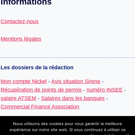
Informations
Contactez-nous
Mentions légales
Les dossiers de la rédaction
Mon compte Nickel
-
Avis situation Sirene
-
Récupération de points de permis
-
numéro INSEE
-
salaire ATSEM
-
Salaires dans les banques
-
Commercial Finance Association
Nous utilisons des cookies pour vous garantir la meilleure
expérience sur notre site web. Si vous continuez à utiliser ce