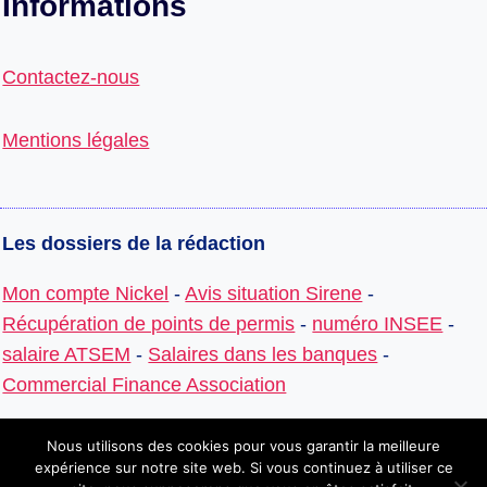
Informations
Contactez-nous
Mentions légales
Les dossiers de la rédaction
Mon compte Nickel
-
Avis situation Sirene
-
Récupération de points de permis
-
numéro INSEE
-
salaire ATSEM
-
Salaires dans les banques
-
Commercial Finance Association
Nous utilisons des cookies pour vous garantir la meilleure
expérience sur notre site web. Si vous continuez à utiliser ce