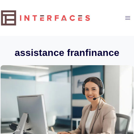
Aller
au
contenu
assistance franfinance