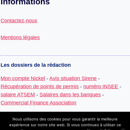
Informations
Contactez-nous
Mentions légales
Les dossiers de la rédaction
Mon compte Nickel
-
Avis situation Sirene
-
Récupération de points de permis
-
numéro INSEE
-
salaire ATSEM
-
Salaires dans les banques
-
Commercial Finance Association
Nous utilisons des cookies pour vous garantir la meilleure
expérience sur notre site web. Si vous continuez à utiliser ce