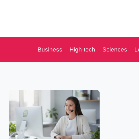
Aller
au
contenu
Business
High-tech
Sciences
L