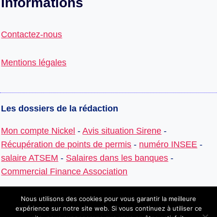
Informations
Contactez-nous
Mentions légales
Les dossiers de la rédaction
Mon compte Nickel
-
Avis situation Sirene
-
Récupération de points de permis
-
numéro INSEE
-
salaire ATSEM
-
Salaires dans les banques
-
Commercial Finance Association
Nous utilisons des cookies pour vous garantir la meilleure
expérience sur notre site web. Si vous continuez à utiliser ce