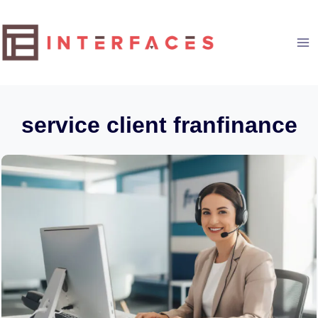
Aller
au
contenu
service client franfinance