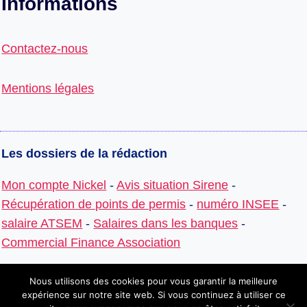
Informations
Contactez-nous
Mentions légales
Les dossiers de la rédaction
Mon compte Nickel
-
Avis situation Sirene
-
Récupération de points de permis
-
numéro INSEE
-
salaire ATSEM
-
Salaires dans les banques
-
Commercial Finance Association
Nous utilisons des cookies pour vous garantir la meilleure
expérience sur notre site web. Si vous continuez à utiliser ce