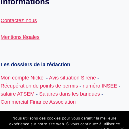
Informations
Contactez-nous
Mentions légales
Les dossiers de la rédaction
Mon compte Nickel
-
Avis situation Sirene
-
Récupération de points de permis
-
numéro INSEE
-
salaire ATSEM
-
Salaires dans les banques
-
Commercial Finance Association
Nous utilisons des cookies pour vous garantir la meilleure
expérience sur notre site web. Si vous continuez à utiliser ce