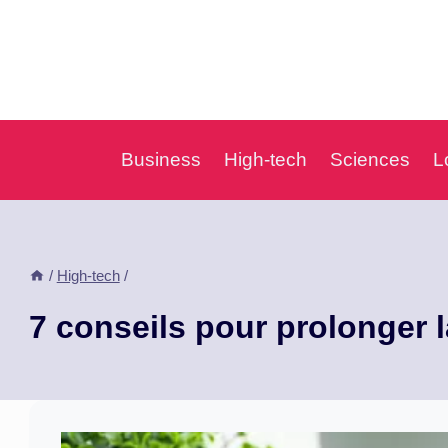
Aller
au
contenu
Business
High-tech
Sciences
L
/
High-tech
/
7 conseils pour prolonger l