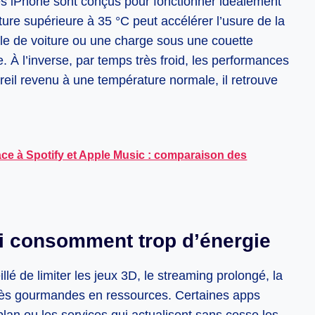
Les iPhone sont conçus pour fonctionner idéalement
re supérieure à 35 °C peut accélérer l’usure de la
tacle de voiture ou une charge sous une couette
e. À l’inverse, par temps très froid, les performances
reil revenu à une température normale, il retrouve
ace à Spotify et Apple Music : comparaison des
ui consomment trop d’énergie
eillé de limiter les jeux 3D, le streaming prolongé, la
 très gourmandes en ressources. Certaines apps
lan ou les services qui actualisent sans cesse les