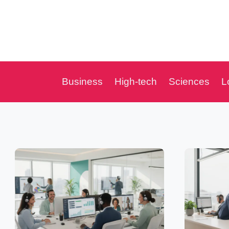
Aller
au
contenu
Business
High-tech
Sciences
L