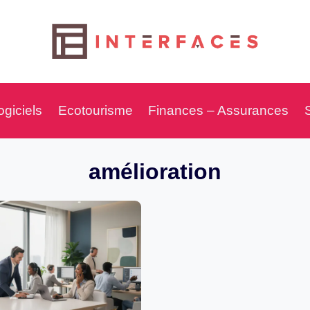
ogiciels
Ecotourisme
Finances – Assurances
amélioration