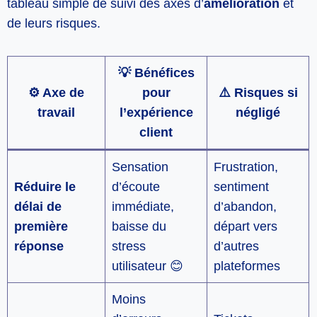
tableau simple de suivi des axes d’
amélioration
et
de leurs risques.
💡 Bénéfices
⚙️ Axe de
pour
⚠️ Risques si
travail
l’expérience
négligé
client
Sensation
Frustration,
Réduire le
d’écoute
sentiment
délai de
immédiate,
d’abandon,
première
baisse du
départ vers
réponse
stress
d’autres
utilisateur 😊
plateformes
Moins