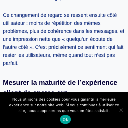
Ce changement de regard se ressent ensuite côté
utilisateur : moins de répétition des mêmes
problèmes, plus de cohérence dans les messages, et
une impression nette que « quelqu’un écoute de
l’autre côté ». C’est précisément ce sentiment qui fait
rester les utilisateurs, même quand tout n’est pas
parfait.
Mesurer la maturité de l’expérience
client de cncres.org
Nous utilisons des cookies pour vous garantir la meilleure
Pour savoir où aller, encore faut-il savoir d’où on part.
expérience sur notre site web. Si vous continuez à utiliser ce
site, nous supposerons que vous en êtes satisfait.
Cncres.org peut s’inspirer des grilles de maturité CX
Ok
existantes pour s’auto-évaluer sur plusieurs piliers :