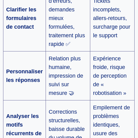
d’erreurs,
Tickets
Clarifier les
demandes
incomplets,
formulaires
mieux
allers-retours,
de contact
formulées,
surcharge pour
traitement plus
le support
rapide ✅
Relation plus
Expérience
humaine,
froide, risque
Personnaliser
impression de
de perception
les réponses
suivi sur
de «
mesure 🤝
robotisation »
Empilement de
Corrections
Analyser les
problèmes
structurelles,
motifs
identiques,
baisse durable
récurrents de
usure des
du volume de